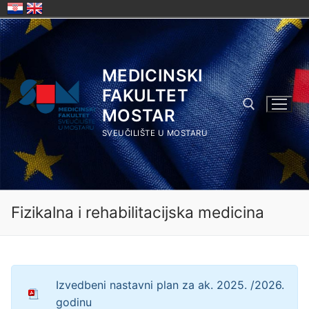
Skip
to
content
MEDICINSKI
FAKULTET
MOSTAR
SVEUČILIŠTE U MOSTARU
Search for:
Fizikalna i rehabilitacijska medicina
Izvedbeni nastavni plan za ak. 2025. /2026.
godinu