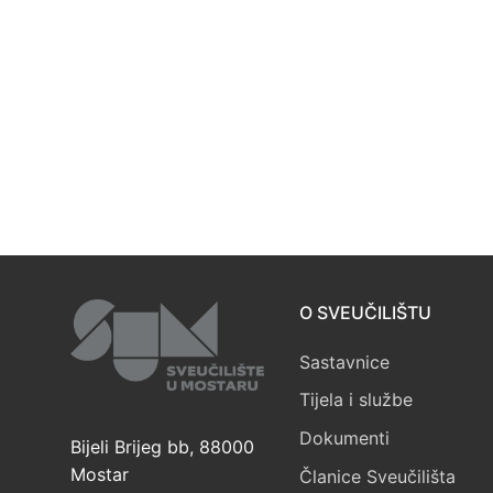
O SVEUČILIŠTU
Sastavnice
Tijela i službe
Dokumenti
Bijeli Brijeg bb, 88000
Mostar
Članice Sveučilišta