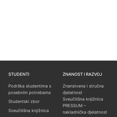
STUDENTI
ZNANOST I RAZVOJ
Podrška studentima s
Znanstvena i stručna
posebnim potrebama
djelatnost
Sveučilišna knjižnica
Studentski zbor
PRESSUM –
Sveučilišna knjižnica
nakladnička djelatnost