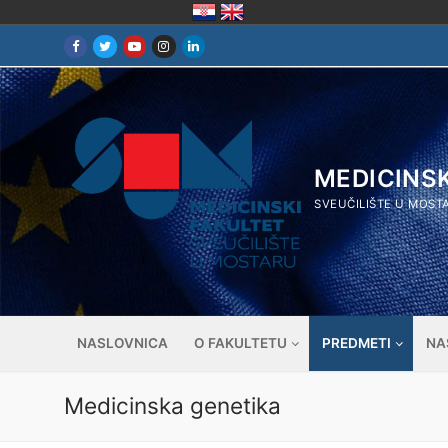
Skip
to
content
MEDICINS
SVEUČILIŠTE U MOST
NASLOVNICA
O FAKULTETU
PREDMETI
NA
Medicinska genetika