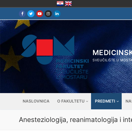
Skip
to
content
MEDICINS
SVEUČILIŠTE U MOST
NASLOVNICA
O FAKULTETU
PREDMETI
NA
Anesteziologija, reanimatologija i i