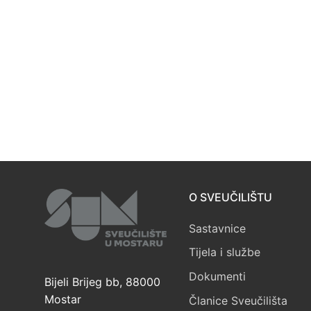
O SVEUČILIŠTU
Sastavnice
Tijela i službe
Dokumenti
Bijeli Brijeg bb, 88000
Mostar
Članice Sveučilišta