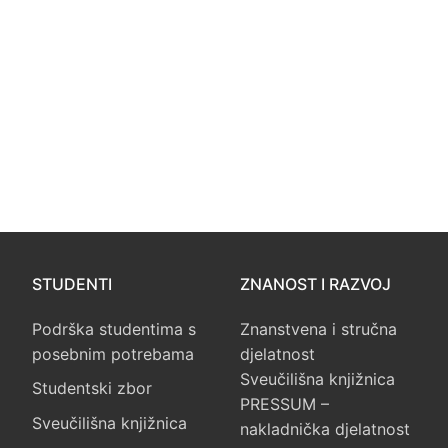
STUDENTI
ZNANOST I RAZVOJ
Podrška studentima s
Znanstvena i stručna
posebnim potrebama
djelatnost
Sveučilišna knjižnica
Studentski zbor
PRESSUM –
Sveučilišna knjižnica
nakladnička djelatnost