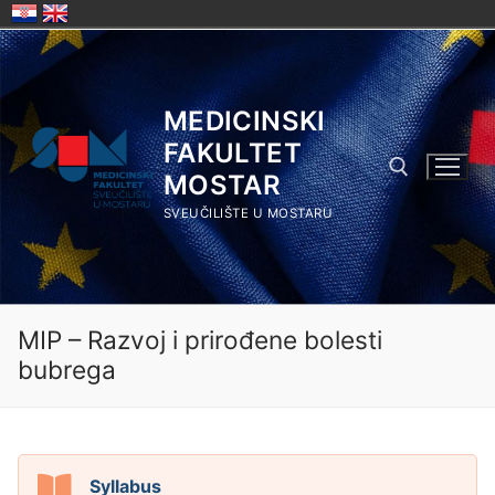
Skip
to
content
MEDICINSKI
FAKULTET
MOSTAR
SVEUČILIŠTE U MOSTARU
Search for:
MIP – Razvoj i prirođene bolesti
bubrega
Syllabus