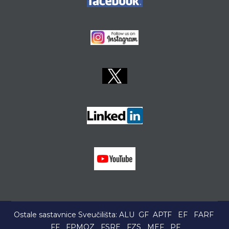
Ostale sastavnice Sveučilišta:
ALU
GF
APTF
EF
FARF
FF
FPMOZ
FSRE
FZS
MEF
PF