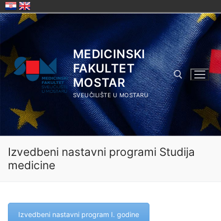
Skip
to
content
MEDICINSKI
FAKULTET
MOSTAR
SVEUČILIŠTE U MOSTARU
Search for:
Izvedbeni nastavni programi Studija
medicine
Izvedbeni nastavni program I. godine