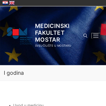
Skip
to
content
MEDICINSKI
FAKULTET
MOSTAR
SVEUČILIŠTE U MOSTARU
Search for:
I godina
Uvod u medicinu