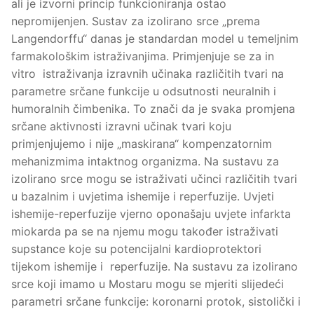
ali je izvorni princip funkcioniranja ostao
nepromijenjen. Sustav za izolirano srce „prema
Langendorffu“ danas je standardan model u temeljnim
farmakološkim istraživanjima. Primjenjuje se za in
vitro istraživanja izravnih učinaka različitih tvari na
parametre srčane funkcije u odsutnosti neuralnih i
humoralnih čimbenika. To znači da je svaka promjena
srčane aktivnosti izravni učinak tvari koju
primjenjujemo i nije „maskirana“ kompenzatornim
mehanizmima intaktnog organizma. Na sustavu za
izolirano srce mogu se istraživati učinci različitih tvari
u bazalnim i uvjetima ishemije i reperfuzije. Uvjeti
ishemije-reperfuzije vjerno oponašaju uvjete infarkta
miokarda pa se na njemu mogu također istraživati
supstance koje su potencijalni kardioprotektori
tijekom ishemije i reperfuzije. Na sustavu za izolirano
srce koji imamo u Mostaru mogu se mjeriti slijedeći
parametri srčane funkcije: koronarni protok, sistolički i