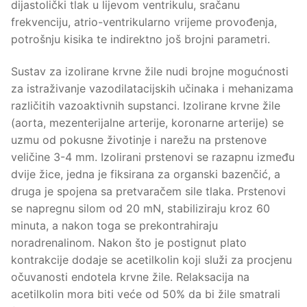
dijastolički tlak u lijevom ventrikulu, sračanu
frekvenciju, atrio-ventrikularno vrijeme provođenja,
potrošnju kisika te indirektno još brojni parametri.
Sustav za izolirane krvne žile nudi brojne mogućnosti
za istraživanje vazodilatacijskih učinaka i mehanizama
različitih vazoaktivnih supstanci. Izolirane krvne žile
(aorta, mezenterijalne arterije, koronarne arterije) se
uzmu od pokusne životinje i narežu na prstenove
veličine 3-4 mm. Izolirani prstenovi se razapnu između
dvije žice, jedna je fiksirana za organski bazenčić, a
druga je spojena sa pretvaračem sile tlaka. Prstenovi
se napregnu silom od 20 mN, stabiliziraju kroz 60
minuta, a nakon toga se prekontrahiraju
noradrenalinom. Nakon što je postignut plato
kontrakcije dodaje se acetilkolin koji služi za procjenu
očuvanosti endotela krvne žile. Relaksacija na
acetilkolin mora biti veće od 50% da bi žile smatrali