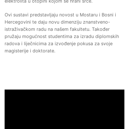
elektrolita u otopini kojom se hrani srce.
Ovi sustavi predstavljaju novost u Mostaru i Bosni i
Hercegovini te daju novu dimenziju znanstveno-
istraživačkom radu na našem fakultetu. Također
pružaju mogućnost studentima za izradu diplomskih
radova i liječnicima za izvođenje pokusa za svoje
magisterije i doktorate.