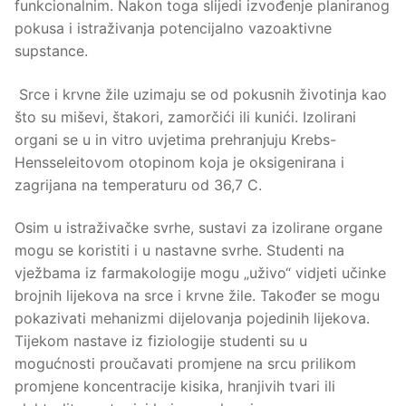
funkcionalnim. Nakon toga slijedi izvođenje planiranog
pokusa i istraživanja potencijalno vazoaktivne
supstance.
Srce i krvne žile uzimaju se od pokusnih životinja kao
što su miševi, štakori, zamorčići ili kunići. Izolirani
organi se u in vitro uvjetima prehranjuju Krebs-
Hensseleitovom otopinom koja je oksigenirana i
zagrijana na temperaturu od 36,7 C.
Osim u istraživačke svrhe, sustavi za izolirane organe
mogu se koristiti i u nastavne svrhe. Studenti na
vježbama iz farmakologije mogu „uživo“ vidjeti učinke
brojnih lijekova na srce i krvne žile. Također se mogu
pokazivati mehanizmi dijelovanja pojedinih lijekova.
Tijekom nastave iz fiziologije studenti su u
mogućnosti proučavati promjene na srcu prilikom
promjene koncentracije kisika, hranjivih tvari ili