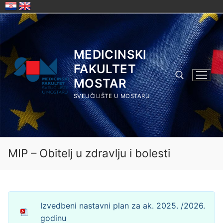
Skip
to
content
MEDICINSKI
FAKULTET
MOSTAR
SVEUČILIŠTE U MOSTARU
Search for:
MIP – Obitelj u zdravlju i bolesti
Izvedbeni nastavni plan za ak. 2025. /2026.
godinu