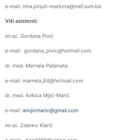
e-mail: nina.pinjuh-markota@mef.sum.ba
Viši asistenti:
mr.sc. Gordana Pivić
e-mail: gordana_pivic@hotmail.com
dr. med. Marnela Palameta
e-mail: marnela_84@hotmail.com
dr. med. Ankica Mijić-Marić
e-mail:
amijicmaric@gmail.com
mr.sc. Zdenko Klarić