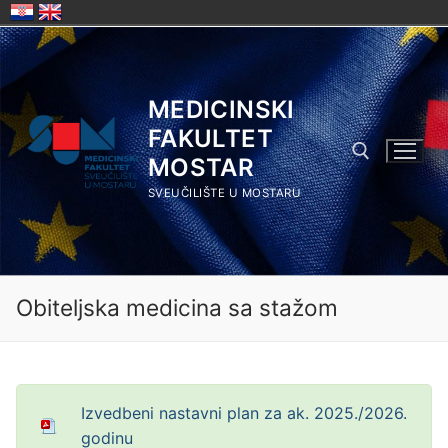
Skip
to
content
MEDICINSKI
FAKULTET
MOSTAR
SVEUČILIŠTE U MOSTARU
Search for:
Obiteljska medicina sa stažom
Izvedbeni nastavni plan za ak. 2025./2026.
godinu