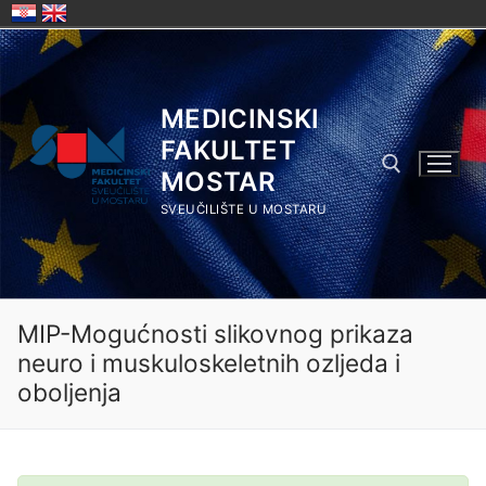
Skip
to
content
MEDICINSKI
FAKULTET
MOSTAR
SVEUČILIŠTE U MOSTARU
Search for:
MIP-Mogućnosti slikovnog prikaza
neuro i muskuloskeletnih ozljeda i
oboljenja