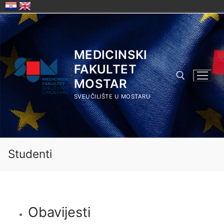
Skip
to
content
MEDICINSKI
FAKULTET
MOSTAR
SVEUČILIŠTE U MOSTARU
Search for:
Studenti
Obavijesti