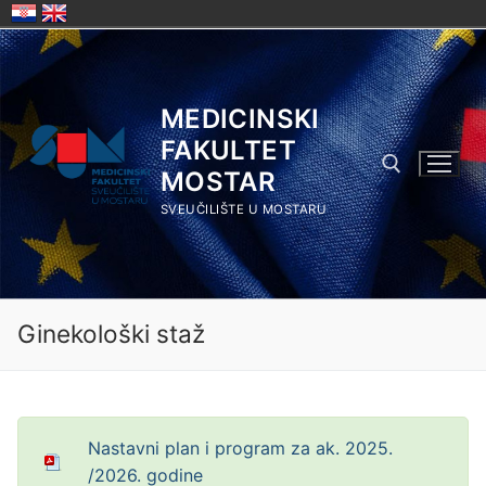
Skip
to
content
MEDICINSKI
FAKULTET
MOSTAR
SVEUČILIŠTE U MOSTARU
Search for:
Ginekološki staž
Nastavni plan i program za ak. 2025.
/2026. godine