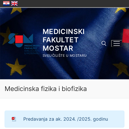
Skip
to
content
MEDICINSKI
FAKULTET
MOSTAR
SVEUČILIŠTE U MOSTARU
Search for:
Medicinska fizika i biofizika
Predavanja za ak. 2024. /2025. godinu