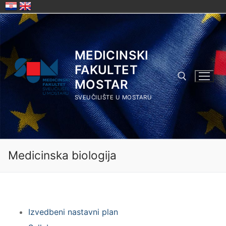
Skip
to
content
MEDICINSKI
FAKULTET
MOSTAR
SVEUČILIŠTE U MOSTARU
Search for:
Medicinska biologija
Izvedbeni nastavni plan