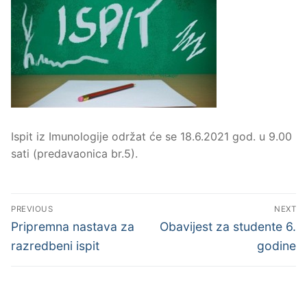
Ispit iz Imunologije održat će se 18.6.2021 god. u 9.00
sati (predavaonica br.5).
Navigacija
PREVIOUS
NEXT
objava
Previous
Next
Pripremna nastava za
Obavijest za studente 6.
post:
post:
razredbeni ispit
godine