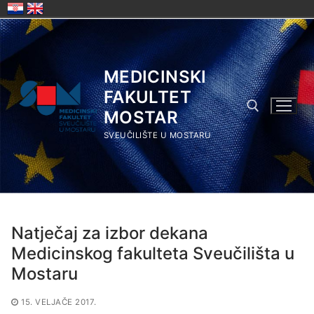
Skip
to
content
MEDICINSKI
FAKULTET
MOSTAR
SVEUČILIŠTE U MOSTARU
Search for:
Natječaj za izbor dekana
Medicinskog fakulteta Sveučilišta u
Mostaru
15. VELJAČE 2017.