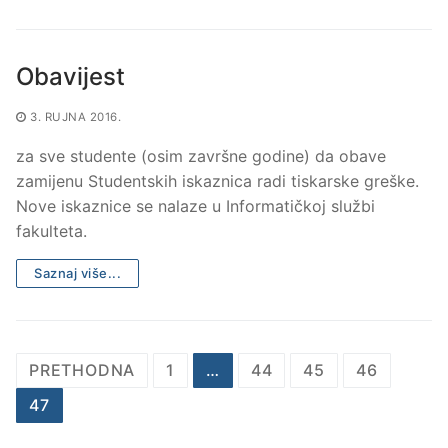
Obavijest
3. RUJNA 2016.
za sve studente (osim završne godine) da obave
zamijenu Studentskih iskaznica radi tiskarske greške.
Nove iskaznice se nalaze u Informatičkoj službi
fakulteta.
Saznaj više...
Brojevi
PRETHODNA
1
…
44
45
46
stranica
47
objava