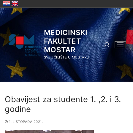
Skip
to
content
MEDICINSKI
FAKULTET
MOSTAR
SVEUČILIŠTE U MOSTARU
Search for:
Obavijest za studente 1. ,2. i 3.
godine
1. LISTOPADA 2021.