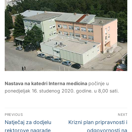
Nastava na katedri Interna medicina
počinje u
ponedjeljak 16. studenog 2020. godine. u 8,00 sati.
Navigacija
PREVIOUS
NEXT
objava
Previous
Next
Natječaj za dodjelu
Krizni plan pripravnosti i
post:
post:
rektorove nagrade
odgovornosti na