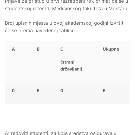
Prijave za pristup u prvi razredbeni rok primat će se u
studentskoj referadi Medicinskog fakulteta u Mostaru.
Broj upisnih mjesta u ovoj akademskoj godini izvršit
će se prema navedenoj tablici:
A
B
C
Ukupno
(strani
državljani)
0
5
0
5
A: redoviti studenti, za koje sredstva osiguravaju