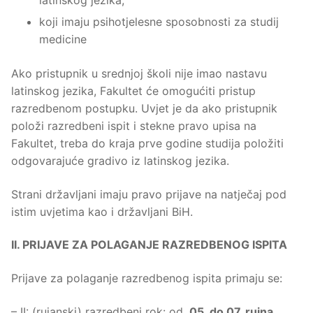
latinskog jezika,
koji imaju psihotjelesne sposobnosti za studij
medicine
Ako pristupnik u srednjoj školi nije imao nastavu
latinskog jezika, Fakultet će omogućiti pristup
razredbenom postupku. Uvjet je da ako pristupnik
položi razredbeni ispit i stekne pravo upisa na
Fakultet, treba do kraja prve godine studija položiti
odgovarajuće gradivo iz latinskog jezika.
Strani državljani imaju pravo prijave na natječaj pod
istim uvjetima kao i državljani BiH.
II. PRIJAVE ZA POLAGANJE RAZREDBENOG ISPITA
Prijave za polaganje razredbenog ispita primaju se:
– II: (rujanski) razredbeni rok: od.
05. do 07. rujna