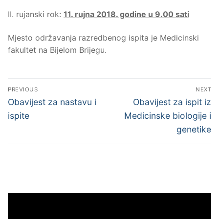
II. rujanski rok:
11. rujna 2018. godine u 9.00 sati
Mjesto održavanja razredbenog ispita je Medicinski
fakultet na Bijelom Brijegu.
Navigacija
PREVIOUS
NEXT
objava
Previous
Next
Obavijest za nastavu i
Obavijest za ispit iz
post:
post:
ispite
Medicinske biologije i
genetike