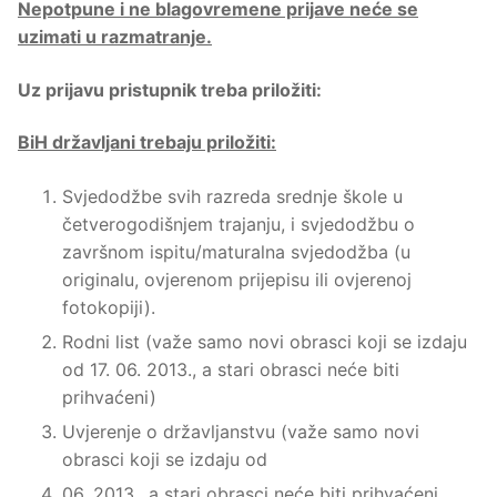
Nepotpune i ne blagovremene prijave neće se
uzimati u razmatranje.
Uz prijavu pristupnik treba priložiti:
BiH državljani trebaju priložiti:
Svjedodžbe svih razreda srednje škole u
četverogodišnjem trajanju, i svjedodžbu o
završnom ispitu/maturalna svjedodžba (u
originalu, ovjerenom prijepisu ili ovjerenoj
fotokopiji).
Rodni list (važe samo novi obrasci koji se izdaju
od 17. 06. 2013., a stari obrasci neće biti
prihvaćeni)
Uvjerenje o državljanstvu (važe samo novi
obrasci koji se izdaju od
06. 2013., a stari obrasci neće biti prihvaćeni