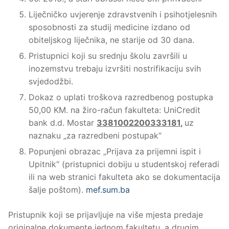
Liječničko uvjerenje zdravstvenih i psihotjelesnih
sposobnosti za studij medicine izdano od
obiteljskog liječnika, ne starije od 30 dana.
Pristupnici koji su srednju školu završili u
inozemstvu trebaju izvršiti nostrifikaciju svih
svjedodžbi.
Dokaz o uplati troškova razredbenog postupka
50,00 KM. na žiro-račun fakulteta: UniCredit
bank d.d. Mostar
3381002200333181
,
uz
naznaku „za razredbeni postupak“
Popunjeni obrazac „Prijava za prijemni ispit i
Upitnik“ (pristupnici dobiju u studentskoj referadi
ili na web stranici fakulteta ako se dokumentacija
šalje poštom).
mef.sum.ba
Pristupnik koji se prijavljuje na više mjesta predaje
originalne dokumente jednom fakultetu, a drugim