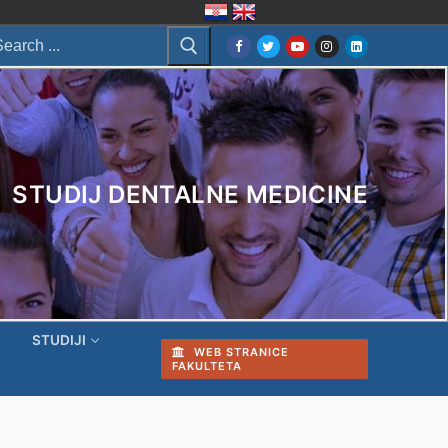
arch
:
STUDIJ DENTALNE MEDICINE
I
STUDIJI
WEB STRANICE
FAKULTETA