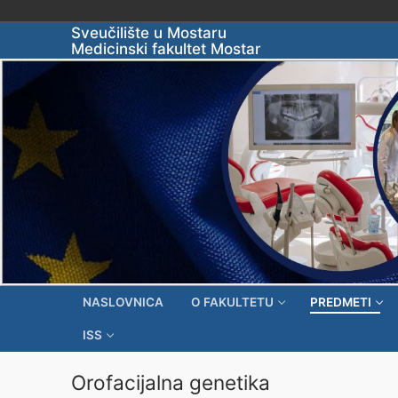
Skip
Sveučilište u Mostaru
Medicinski fakultet Mostar
to
content
NASLOVNICA
O FAKULTETU
PREDMETI
ISS
Orofacijalna genetika