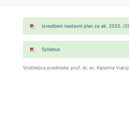
Izvedbeni nastavni plan za ak. 2025. /2
Syllabus
Voditeljica predmeta: prof. dr. sc. Katarina Vukoj