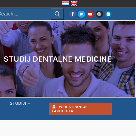
arch
:
STUDIJ DENTALNE MEDICINE
I
STUDIJI
WEB STRANICE
FAKULTETA