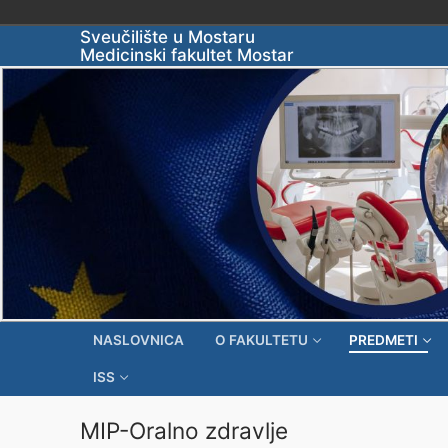
Skip
Sveučilište u Mostaru
Medicinski fakultet Mostar
to
content
NASLOVNICA
O FAKULTETU
PREDMETI
ISS
MIP-Oralno zdravlje