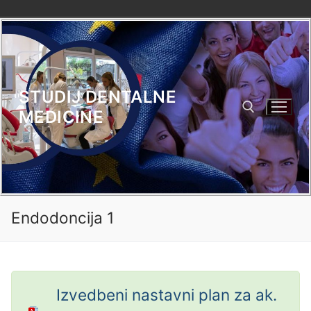
Skip
to
content
STUDIJ DENTALNE
MEDICINE
Search for:
Endodoncija 1
Izvedbeni nastavni plan za ak.