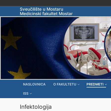
Skip
Sveučilište u Mostaru
Medicinski fakultet Mostar
to
content
NASLOVNICA
O FAKULTETU
PREDMETI
ISS
Infektologija