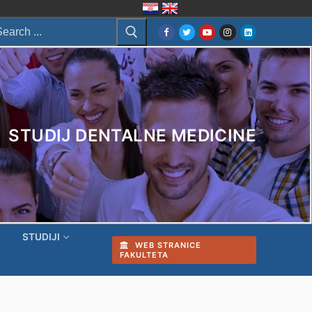
arch
:
STUDIJ DENTALNE MEDICINE
I
STUDIJI
WEB STRANICE
FAKULTETA