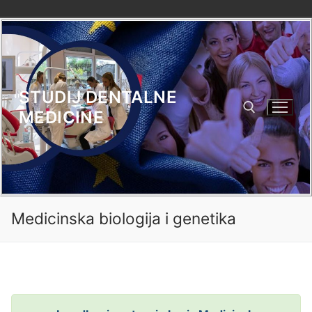
Skip
to
content
STUDIJ DENTALNE
MEDICINE
Search for:
Medicinska biologija i genetika