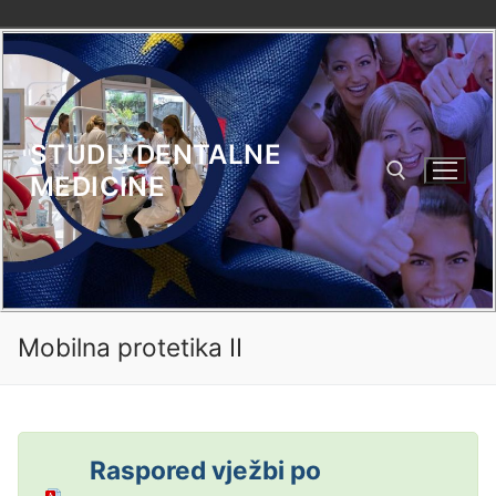
Skip
to
content
STUDIJ DENTALNE
MEDICINE
Search for:
Mobilna protetika II
Raspored vježbi po