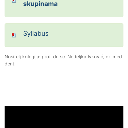
skupinama
Syllabus
Nositelj kolegija: prof. dr. sc. Nedeljka Ivković, dr. med.
dent.