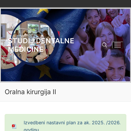
Skip
to
content
STUDIJ DENTALNE
MEDICINE
Search for:
Oralna kirurgija II
Izvedbeni nastavni plan za ak. 2025. /2026.
godinu