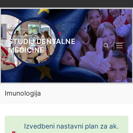
Skip
to
content
STUDIJ DENTALNE
MEDICINE
Search for:
Imunologija
Izvedbeni nastavni plan za ak.