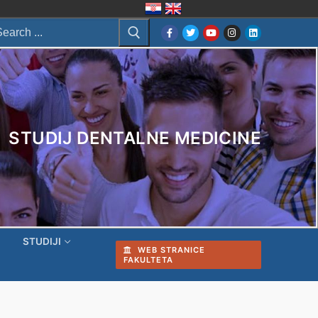
arch
:
STUDIJ DENTALNE MEDICINE
I
STUDIJI
WEB STRANICE
FAKULTETA