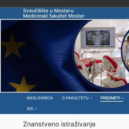
Skip
Sveučilište u Mostaru
Medicinski fakultet Mostar
to
content
NASLOVNICA
O FAKULTETU
PREDMETI
ISS
Znanstveno istraživanje