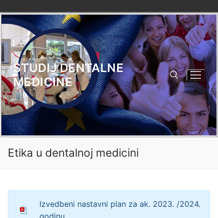
Skip
to
content
STUDIJ DENTALNE
MEDICINE
Search for:
Etika u dentalnoj medicini
Izvedbeni nastavni plan za ak. 2023. /2024.
godinu