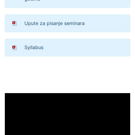
Upute za pisanje seminara
Syllabus