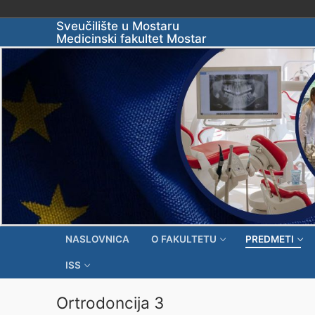
Skip
Sveučilište u Mostaru
Medicinski fakultet Mostar
to
content
NASLOVNICA
O FAKULTETU
PREDMETI
ISS
Ortrodoncija 3