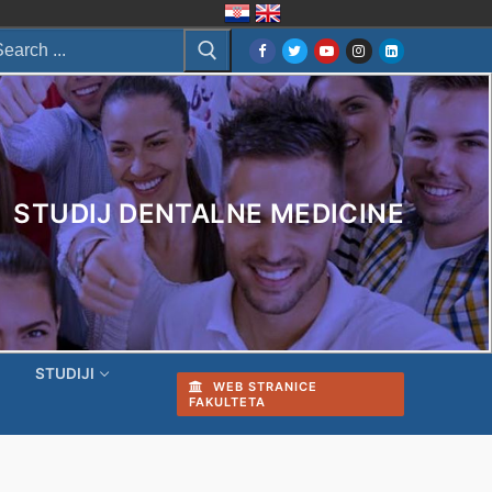
arch
:
STUDIJ DENTALNE MEDICINE
I
STUDIJI
WEB STRANICE
FAKULTETA