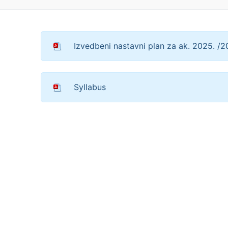
Izvedbeni nastavni plan za ak. 2025. /2
Syllabus