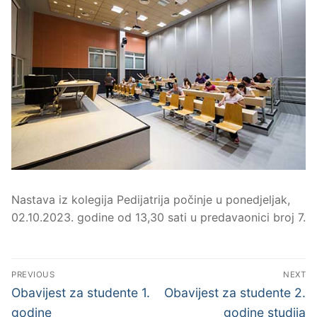
Nastava iz kolegija Pedijatrija počinje u ponedjeljak,
02.10.2023. godine od 13,30 sati u predavaonici broj 7.
Navigacija
PREVIOUS
NEXT
objava
Previous
Next
Obavijest za studente 1.
Obavijest za studente 2.
post:
post:
godine
godine studija