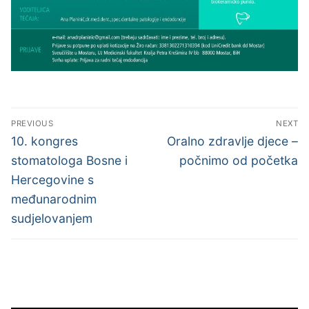
Navigacija
PREVIOUS
NEXT
objava
Previous
Next
10. kongres
Oralno zdravlje djece –
post:
post:
stomatologa Bosne i
počnimo od početka
Hercegovine s
međunarodnim
sudjelovanjem