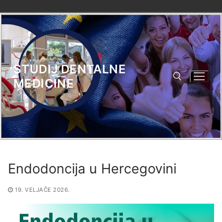
Skip
to
content
STUDIJ DENTALNE
MEDICINE
Search for:
Endodoncija u Hercegovini
19. VELJAČE 2026.