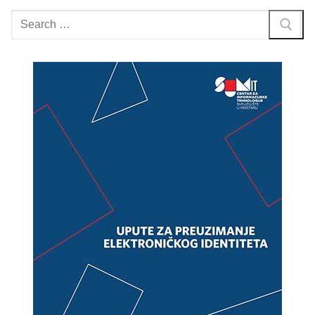
Search
for: