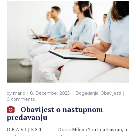
by
mario
8. December 2025.
Događanja
,
Obavijesti
0 comments
Obavijest o nastupnom
predavanju
O B A V I J E S T Dr. sc. Milena Trutina Gavran, u