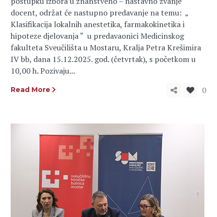
postupku izbora u znanstveno – nastavno zvanje
docent, održat će nastupno predavanje na temu: „
Klasifikacija lokalnih anestetika, farmakokinetika i
hipoteze djelovanja “ u predavaonici Medicinskog
fakulteta Sveučilišta u Mostaru, Kralja Petra Krešimira
IV bb, dana 15.12.2025. god. (četvrtak), s početkom u
10,00 h. Pozivaju...
0
Read More