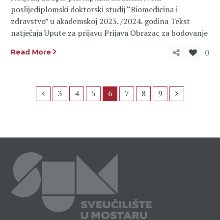
poslijediplomski doktorski studij “Biomedicina i
zdravstvo” u akademskoj 2023. /2024. godina Tekst
natječaja Upute za prijavu Prijava Obrazac za bodovanje
0
Read More
3
4
5
6
7
8
9