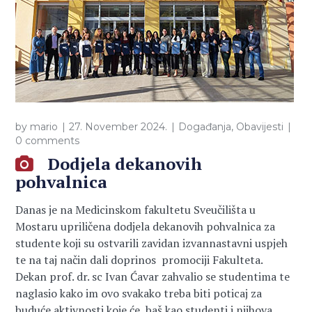
by
mario
27. November 2024.
Događanja
,
Obavijesti
0 comments
Dodjela dekanovih
pohvalnica
Danas je na Medicinskom fakultetu Sveučilišta u
Mostaru upriličena dodjela dekanovih pohvalnica za
studente koji su ostvarili zavidan izvannastavni uspjeh
te na taj način dali doprinos promociji Fakulteta.
Dekan prof. dr. sc Ivan Ćavar zahvalio se studentima te
naglasio kako im ovo svakako treba biti poticaj za
buduće aktivnosti koje će, baš kao studenti i njihova