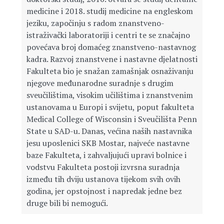
medicine i 2018. studij medicine na engleskom
jeziku, započinju s radom znanstveno-
istraživački laboratoriji i centri te se značajno
povećava broj domaćeg znanstveno-nastavnog
kadra. Razvoj znanstvene i nastavne djelatnosti
Fakulteta bio je snažan zamašnjak osnaživanju
njegove međunarodne suradnje s drugim
sveučilištima, visokim učilištima i znanstvenim
ustanovama u Europi i svijetu, poput fakulteta
Medical College of Wisconsin i Sveučilišta Penn
State u SAD-u. Danas, većina naših nastavnika
jesu uposlenici SKB Mostar, najveće nastavne
baze Fakulteta, i zahvaljujući upravi bolnice i
vodstvu Fakulteta postoji izvrsna suradnja
između tih dviju ustanova tijekom svih ovih
godina, jer opstojnost i napredak jedne bez
druge bili bi nemogući.