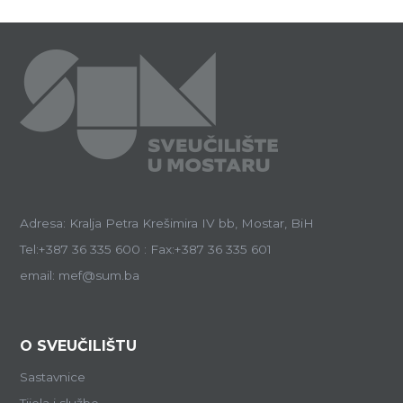
Adresa: Kralja Petra Krešimira IV bb, Mostar, BiH
Tel:+387 36 335 600 : Fax:+387 36 335 601
email: mef@sum.ba
O SVEUČILIŠTU
Sastavnice