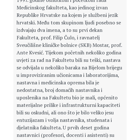
1997. godine osnutkom i početkom rada
Medicinskog fakulteta, kao jedinog izvan
Republike Hrvatske na kojem je službeni jezik
hrvatski. Među tom skupinom ljudi posebno se
izdvajaju dva imena, a to su prvi dekan
Fakulteta, prof. Filip Čulo, i ravnatelj
Sveučilišne kliničke bolnice (SKB) Mostar, prof.
Ante Kvesić. Tijekom početnih nekoliko godina
uvjeti za rad na Fakultetu bili su teški, nastava
se odvijala u nekoliko baraka na Bijelom brijegu
u improviziranim učionicama i laboratorijima,
nastavna i medicinska oprema bila je
nedostatna, broj domaćih nastavnika i
uposlenika na Fakultetu bio je mali, općenito
materijalne prilike i infrastrukturni kapaciteti
bili su oskudni, ali ono što je bilo veliko jesu
entuzijazam i volja nastavnika, studenata i
djelatnika fakulteta. U prvih deset godina
nastavnici (profesori, docenti i asistenti) su