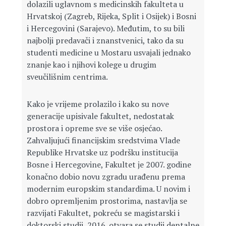
dolazili uglavnom s medicinskih fakulteta u
Hrvatskoj (Zagreb, Rijeka, Split i Osijek) i Bosni
i Hercegovini (Sarajevo). Međutim, to su bili
najbolji predavači i znanstvenici, tako da su
studenti medicine u Mostaru usvajali jednako
znanje kao i njihovi kolege u drugim
sveučilišnim centrima.
Kako je vrijeme prolazilo i kako su nove
generacije upisivale fakultet, nedostatak
prostora i opreme sve se više osjećao.
Zahvaljujući financijskim sredstvima Vlade
Republike Hrvatske uz podršku institucija
Bosne i Hercegovine, Fakultet je 2007. godine
konačno dobio novu zgradu urađenu prema
modernim europskim standardima. U novim i
dobro opremljenim prostorima, nastavlja se
razvijati Fakultet, pokreću se magistarski i
doktorski studij, 2016. otvara se studij dentalne