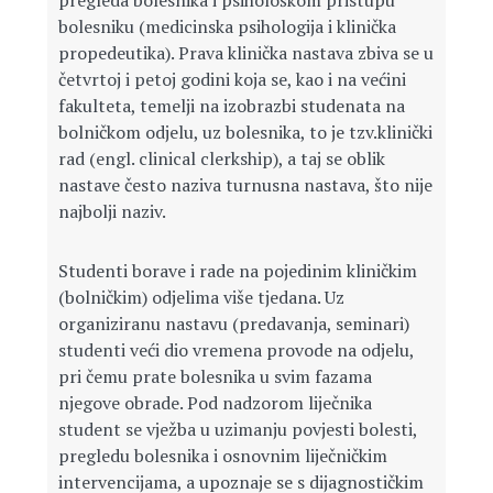
pregleda bolesnika i psihološkom pristupu
bolesniku (medicinska psihologija i klinička
propedeutika). Prava klinička nastava zbiva se u
četvrtoj i petoj godini koja se, kao i na većini
fakulteta, temelji na izobrazbi studenata na
bolničkom odjelu, uz bolesnika, to je tzv.klinički
rad (engl. clinical clerkship), a taj se oblik
nastave često naziva turnusna nastava, što nije
najbolji naziv.
Studenti borave i rade na pojedinim kliničkim
(bolničkim) odjelima više tjedana. Uz
organiziranu nastavu (predavanja, seminari)
studenti veći dio vremena provode na odjelu,
pri čemu prate bolesnika u svim fazama
njegove obrade. Pod nadzorom liječnika
student se vježba u uzimanju povjesti bolesti,
pregledu bolesnika i osnovnim liječničkim
intervencijama, a upoznaje se s dijagnostičkim