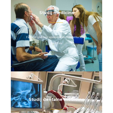
Studij medicine
Fakultet godišnje upisuje 60 studenata na Studij
medicine
Studij dentalne medicine