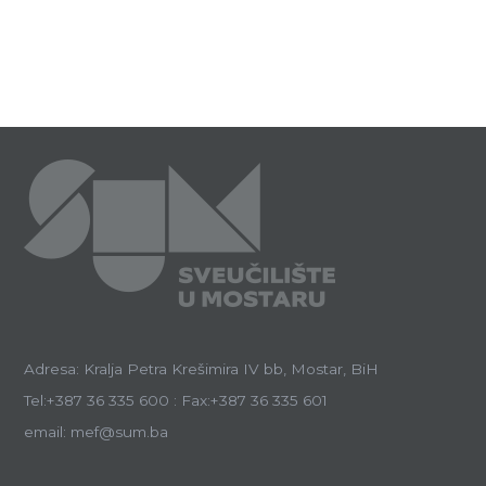
Adresa: Kralja Petra Krešimira IV bb, Mostar, BiH
Tel:+387 36 335 600 : Fax:+387 36 335 601
email: mef@sum.ba