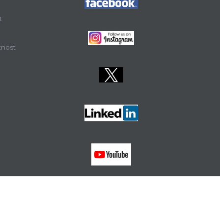
t
tnost
FZS
MEF
PF