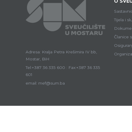
O SVEU
Sastavni
Tijela i s
Dokumen
Članice s
Osiguranj
Adresa: Kralja Petra Krešimira IV bb,
Organiza
Mostar, BiH
Tel:+387 36 335 600 : Fax:+387 36 335
601
email: mef@sum.ba
Ostale sastavni