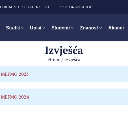
EDICAL STUDIES IN ENGLISH
DOKTORSKI STUDIJ
Studiji
Upisi
Studenti
Znanost
Alumni
Izvješća
Home
/
Izvješća
 MEFMO 2023
 MEFMO 2024