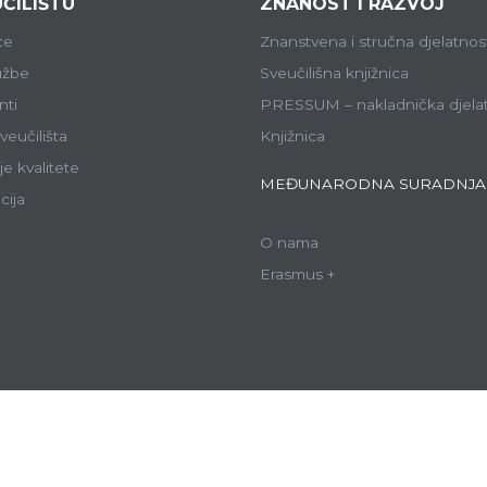
ČILIŠTU
ZNANOST I RAZVOJ
ce
Znanstvena i stručna djelatnos
lužbe
Sveučilišna knjižnica
ti
PRESSUM – nakladnička djela
veučilišta
Knjižnica
e kvalitete
MEĐUNARODNA SURADNJA
cija
O nama
Erasmus +
ce Sveučilišta:
ALU
GF
APTF
EF
FARF
FF
FPMOZ
FSRE