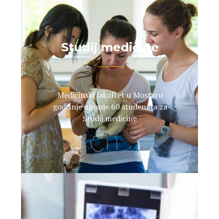
Studij medicine
Medicinski fakultet u Mostaru
godišnje upisuje 60 studenata za
Studij medicine