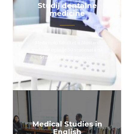
Studij dentalne
medicine
Medicinski fakultet u Mostaru
godišnje upisuje 30 studenata na
Studij dentalne medicine.
Medical Studies in
English