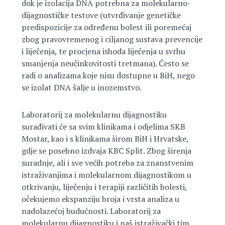
dok je izolacija DNA potrebna za molekularno-
dijagnostičke testove (utvrđivanje genetičke
predispozicije za određenu bolest ili poremećaj
zbog pravovremenog i ciljanog sustava prevencije
i liječenja, te procjena ishoda liječenja u svrhu
smanjenja neučinkovitosti tretmana). Često se
radi o analizama koje nisu dostupne u BiH, nego
se izolat DNA šalje u inozemstvo.
Laboratorij za molekularnu dijagnostiku
surađivati će sa svim klinikama i odjelima SKB
Mostar, kao i s klinikama širom BiH i Hrvatske,
gdje se posebno izdvaja KBC Split. Zbog širenja
suradnje, ali i sve većih potreba za znanstvenim
istraživanjima i molekularnom dijagnostikom u
otkrivanju, liječenju i terapiji različitih bolesti,
očekujemo ekspanziju broja i vrsta analiza u
nadolazećoj budućnosti. Laboratorij za
molekularnu dijagnostiku i naš istraživački tim