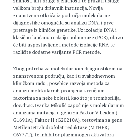
znanost, ali i druge djelatnosti te pružati usluge
velikom broju državnih institucija. Novija
znanstvena otkrića iz područja molekularne
dijagnostike omogućila su analizu DNA, i prve
pretrage iz kliničke genetike. Uz izolaciju DNA i
klasičnu lančanu reakciju polimeraze (PCR), ubrzo
će biti uspostavljene i metode izolacije RNA te
različite dodatne varijante PCR metode.
Zbog potreba za molekularnom dijagnostikom na
znanstvenom području, kao i u svakodnevnom
kliničkom radu , posebice razvoja metoda za
analizu molekularnih promjena s rizičnim
faktorima za neke bolesti, kao što je trombofilija,
doc.dr.sc. Ivanka Mikulić započinje s molekularnim
analizama mutacija u genu za Faktor V Leiden (
G1691A), Faktor II (G20210A), testovima za gene
Metilentetrahidrofolat reduktaze (MTHFR;
C6777T), te inhibitor plazminogen aktivatora