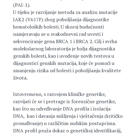
(PAI-1).
U tijeku je razvijanje metoda za analizu mutacije
JAK2 (V617F) zbog poboljšanja dijagnostike
hematoloških bolesti. U skoroj budućnosti
namjeravaju se u svakodnevni rad uvesti i
sekvenciranje gena BRCA 1 i BRCA 2. Cilj i svrha
molekularnog laboratorija je bolja dijagnostika
genskih bolesti, kao i uvođenje novih testova u
dijagnostici genskih mutacija, koje će pomoći u
smanjenju rizika od bolesti i poboljšanju kvalitete
života.
Istovremeno, s razvojem kliničke genetike,
razvijati će se i pretrage iz forenzične genetike,
kao što su određivanje DNA profila i izolacija
DNA, kao i davanja mišljenja i vještačenja (kritičko
prosuđivanje) u različitim sudskim postupcima.
DNA profil pruža dokaz o genetičkoj identifikaciji,