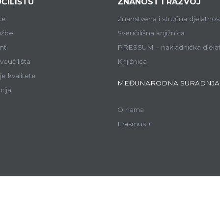
ČILIŠTU
ZNANOST I RAZVOJ
ce
Znanstvena i stručna djelatnos
lužbe
Sveučilišna knjižnica
ti
PRESSUM – nakladnička djela
veučilišta
Knjižnica
e kvalitete
MEĐUNARODNA SURADNJA
cija
O nama
Erasmus +
ce Sveučilišta:
ALU
GF
APTF
EF
FARF
FF
FPMOZ
FSRE