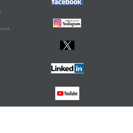
t
tnost
FZS
MEF
PF