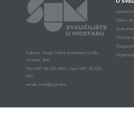
O SVEU
Sastavni
Tijela i s
Dokumen
Članice s
Osiguranj
Adresa: Kralja Petra Krešimira IV bb,
Organiza
Mostar, BiH
Tel:+387 36 335 600 : Fax:+387 36 335
601
email: mef@sum.ba
Ostale sastavni