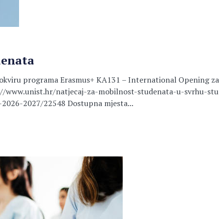
denata
u okviru programa Erasmus+ KA131 – International Opening za
ps://www.unist.hr/natjecaj-za-mobilnost-studenata-u-svrhu-s
-2026-2027/22548 Dostupna mjesta...