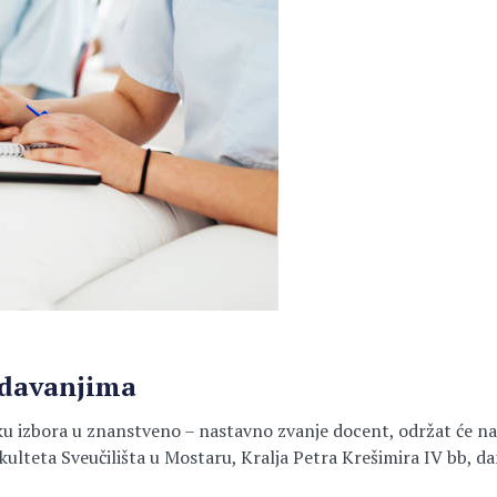
edavanjima
ostupku izbora u znanstveno – nastavno zvanje docent, odr
ulteta Sveučilišta u Mostaru, Kralja Petra Krešimira IV bb, da