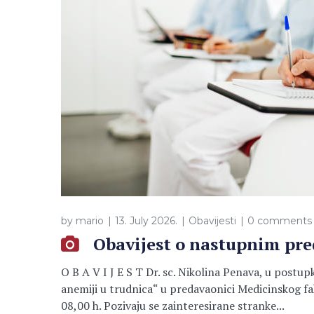
by
mario
13. July 2026.
Obavijesti
0 comments
Obavijest o nastupnim pr
O B A V I J E S T Dr. sc. Nikolina Penava, u p
anemiji u trudnica“ u predavaonici Medicinskog fak
08,00 h. Pozivaju se zainteresirane stranke...