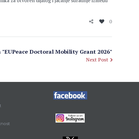
ilika za otvoren dijalog i jačanje suradnje između
0
a "EUPeace Doctoral Mobility Grant 2026"
Next Post
t
tnost