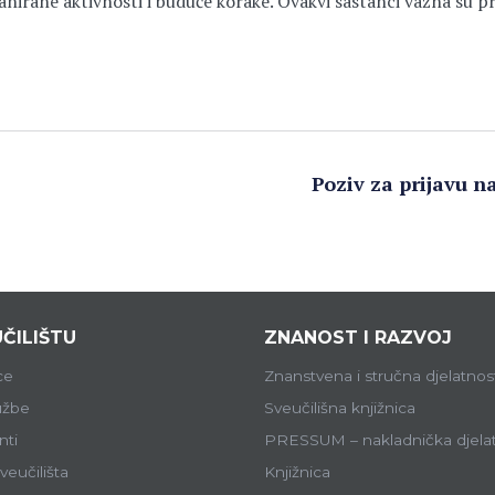
anirane aktivnosti i buduće korake. Ovakvi sastanci važna su pr
Poziv za prijavu n
ČILIŠTU
ZNANOST I RAZVOJ
ce
Znanstvena i stručna djelatnos
lužbe
Sveučilišna knjižnica
ti
PRESSUM – nakladnička djela
veučilišta
Knjižnica