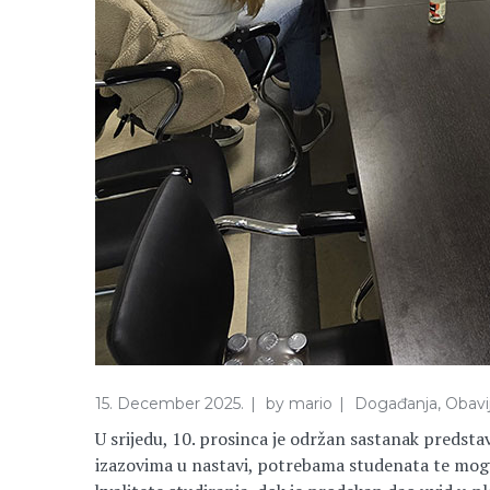
15. December 2025.
by
mario
Događanja
,
Obavij
U srijedu, 10. prosinca je održan sastanak predst
izazovima u nastavi, potrebama studenata te mogu