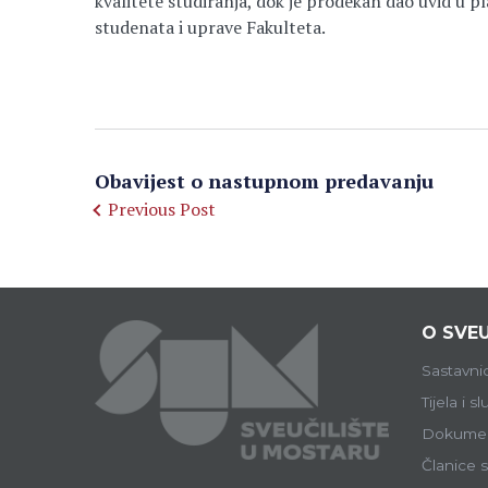
kvalitete studiranja, dok je prodekan dao uvid u pl
studenata i uprave Fakulteta.
Obavijest o nastupnom predavanju
Previous Post
O SVEU
Sastavni
Tijela i s
Dokumen
Članice s