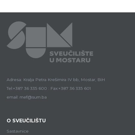
Adresa: Kralja Petra Krešimira IV bb, Mostar, BiH
Tel:+387 36 335 600 : Fax:+387 36 335 601
email: mef@sum.ba
O SVEUČILIŠTU
Sastavnice