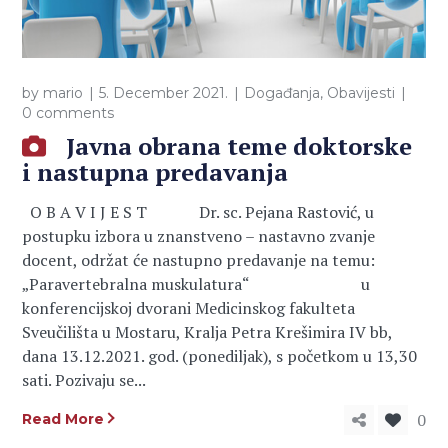
by
mario
5. December 2021.
Događanja
,
Obavijesti
0 comments
Javna obrana teme doktorske
i nastupna predavanja
O B A V I J E S T Dr. sc. Pejana Rastović, u
postupku izbora u znanstveno – nastavno zvanje
docent, održat će nastupno predavanje na temu:
„Paravertebralna muskulatura“ u
konferencijskoj dvorani Medicinskog fakulteta
Sveučilišta u Mostaru, Kralja Petra Krešimira IV bb,
dana 13.12.2021. god. (ponediljak), s početkom u 13,30
sati. Pozivaju se...
0
Read More