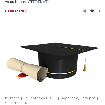
za mobilnost STUDENATA
0
Read More
by
mario
22. September 2021.
Događanja
,
Obavijesti
0 comments