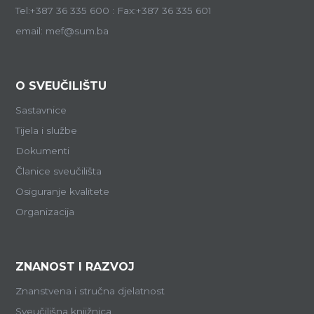
Tel:+387 36 335 600 : Fax:+387 36 335 601
email: mef@sum.ba
O SVEUČILIŠTU
Sastavnice
Tijela i službe
Dokumenti
Članice sveučilišta
Osiguranje kvalitete
Organizacija
ZNANOST I RAZVOJ
Znanstvena i stručna djelatnost
Sveučilišna knjižnica