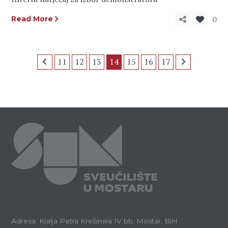
0
Read More
11
12
13
14
15
16
17
Adresa: Kralja Petra Krešimira IV bb, Mostar, BiH