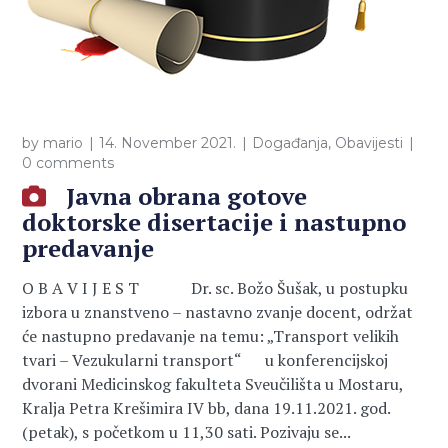
by
mario
14. November 2021.
Događanja
,
Obavijesti
0 comments
Javna obrana gotove
doktorske disertacije i nastupno
predavanje
O B A V I J E S T Dr. sc. Božo Šušak, u postupku
izbora u znanstveno – nastavno zvanje docent, održat
će nastupno predavanje na temu: „Transport velikih
tvari – Vezukularni transport“ u konferencijskoj
dvorani Medicinskog fakulteta Sveučilišta u Mostaru,
Kralja Petra Krešimira IV bb, dana 19.11.2021. god.
(petak), s početkom u 11,30 sati. Pozivaju se...