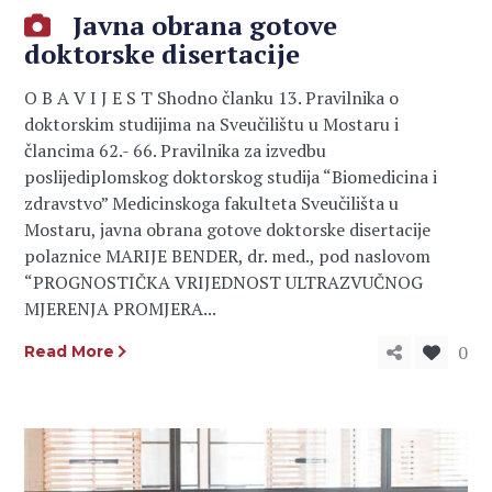
Javna obrana gotove
doktorske disertacije
O B A V I J E S T Shodno članku 13. Pravilnika o
doktorskim studijima na Sveučilištu u Mostaru i
člancima 62.- 66. Pravilnika za izvedbu
poslijediplomskog doktorskog studija “Biomedicina i
zdravstvo” Medicinskoga fakulteta Sveučilišta u
Mostaru, javna obrana gotove doktorske disertacije
polaznice MARIJE BENDER, dr. med., pod naslovom
“PROGNOSTIČKA VRIJEDNOST ULTRAZVUČNOG
MJERENJA PROMJERA...
0
Read More