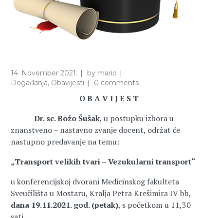
14. November 2021.
by
mario
Događanja
,
Obavijesti
0 comments
O B A V I J E S T
Dr. sc. Božo Šušak
, u postupku izbora u
znanstveno – nastavno zvanje docent, održat će
nastupno predavanje na temu:
„
Transport velikih tvari – Vezukularni transport
“
u konferencijskoj dvorani Medicinskog fakulteta
Sveučilišta u Mostaru, Kralja Petra Krešimira IV bb,
dana 19.11.2021. god. (petak
)
, s početkom u 11,30
sati.