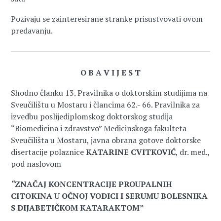
Pozivaju se zainteresirane stranke prisustvovati ovom
predavanju.
O B A V I J E S T
Shodno članku 13. Pravilnika o doktorskim studijima na
Sveučilištu u Mostaru i člancima 62.- 66. Pravilnika za
izvedbu poslijediplomskog doktorskog studija
“Biomedicina i zdravstvo” Medicinskoga fakulteta
Sveučilišta u Mostaru, javna obrana gotove doktorske
disertacije polaznice
KATARINE CVITKOVIĆ
, dr. med.,
pod naslovom
“
ZNAČAJ KONCENTRACIJE PROUPALNIH
CITOKINA U OČNOJ VODICI I SERUMU BOLESNIKA
S DIJABETIČKOM KATARAKTOM”