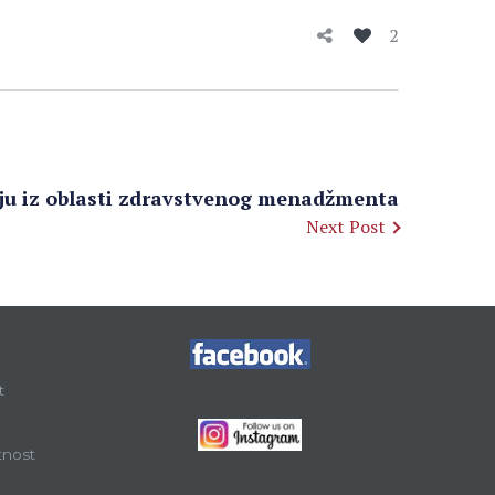
2
ju iz oblasti zdravstvenog menadžmenta
Next Post
t
tnost