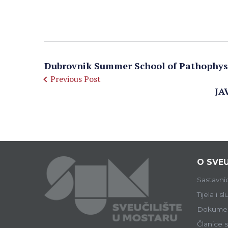
Dubrovnik Summer School of Pathophys
Previous Post
JA
O SVEU
Sastavni
Tijela i s
Dokumen
Članice s