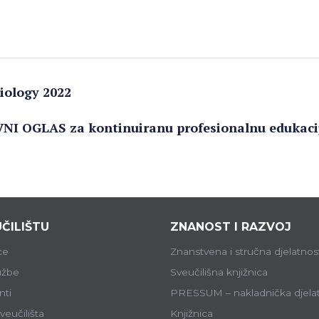
iology 2022
VNI OGLAS za kontinuiranu profesionalnu edukaci
ČILIŠTU
ZNANOST I RAZVOJ
ce
Znanstvena i stručna djelatnos
lužbe
Sveučilišna knjižnica
ti
PRESSUM – nakladnička djela
veučilišta
Knjižnica