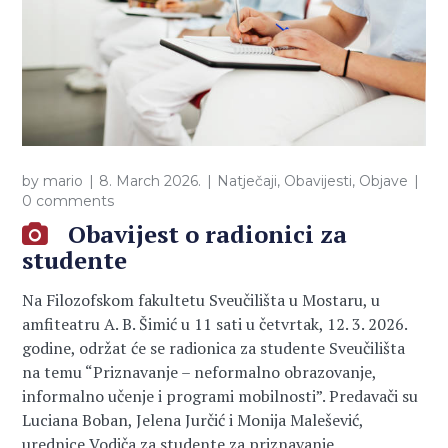
by
mario
8. March 2026.
Natječaji
,
Obavijesti
,
Objave
0 comments
Obavijest o radionici za
studente
Na Filozofskom fakultetu Sveučilišta u Mostaru, u
amfiteatru A. B. Šimić u 11 sati u četvrtak, 12. 3. 2026.
godine, održat će se radionica za studente Sveučilišta
na temu “Priznavanje – neformalno obrazovanje,
informalno učenje i programi mobilnosti”. Predavači su
Luciana Boban, Jelena Jurčić i Monija Malešević,
urednice Vodiča za studente za priznavanje