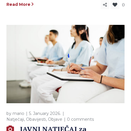
0
Read More
by
mario
5. January 2026.
Natječaji
,
Obavijesti
,
Objave
0 comments
JAVNI NATJEČAJ za