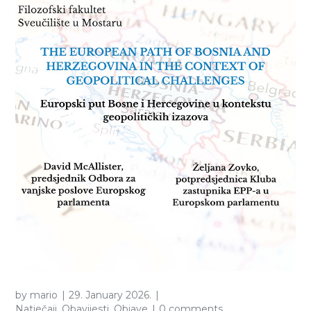
by
mario
29. January 2026.
Natječaji
,
Obavijesti
,
Objave
0 comments