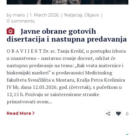
by
mario
1. March 2026.
Natječaji
,
Objave
0 comments
Javne obrane gotovih
disertacija i nastupna predavanja
O B A V I J E S T Dr. sc. Tanja Krešić, u postupku izbora
u znanstveno – nastavno zvanje docent, održat će
nastupno predavanje na temu: „Rak vrata maternice i
biokemijski markeri“ u predavaonici Medicinskog
fakulteta Sveučilišta u Mostaru, Kralja Petra Krešimira
IV bb, dana 12.03.2026. god. (četvrtak), s početkom u
12,15 h. Pozivaju se zainteresirane stranke
prisustvovati ovom...
0
Read More