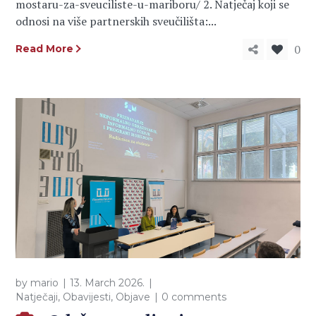
mostaru-za-sveuciliste-u-mariboru/ 2. Natječaj koji se
odnosi na više partnerskih sveučilišta:...
0
Read More
by
mario
13. March 2026.
Natječaji
,
Obavijesti
,
Objave
0 comments