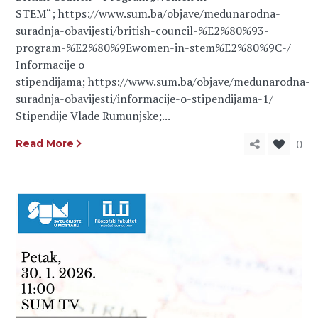
STEM“; https://www.sum.ba/objave/medunarodna-
suradnja-obavijesti/british-council-%E2%80%93-
program-%E2%80%9Ewomen-in-stem%E2%80%9C-/
Informacije o
stipendijama; https://www.sum.ba/objave/medunarodna-
suradnja-obavijesti/informacije-o-stipendijama-1/
Stipendije Vlade Rumunjske;...
0
Read More