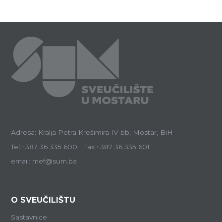
Adresa: Kralja Petra Krešimira IV bb, Mostar, BiH
Tel:+387 36 335 600 : Fax:+387 36 335 601
email: mef@sum.ba
O SVEUČILIŠTU
Sastavnice