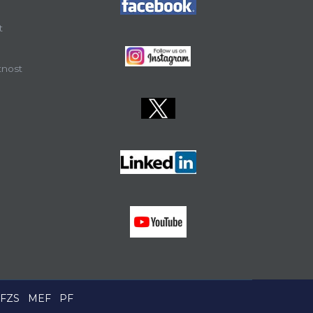
t
tnost
FZS
MEF
PF