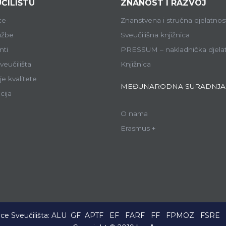
ČILIŠTU
ZNANOST I RAZVOJ
ce
Znanstvena i stručna djelatnos
lužbe
Sveučilišna knjižnica
ti
PRESSUM – nakladnička djela
veučilišta
Knjižnica
e kvalitete
MEĐUNARODNA SURADNJA
cija
O nama
Erasmus +
ce Sveučilišta:
ALU
GF
APTF
EF
FARF
FF
FPMOZ
FSRE