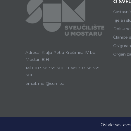
O SVEU
Sastavni
Tijela i s
Dokumen
Članice s
Osiguranj
Adresa: Kralja Petra Krešimira IV bb,
Organiza
Mostar, BiH
Tel:+387 36 335 600 : Fax:+387 36 335
601
email: mef@sum.ba
Ostale sastavni