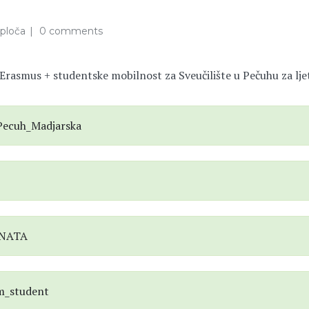
ploča
0 comments
 Erasmus + studentske mobilnost za Sveučilište u Pečuhu za lj
_Pecuh_Madjarska
DENATA
rm_student