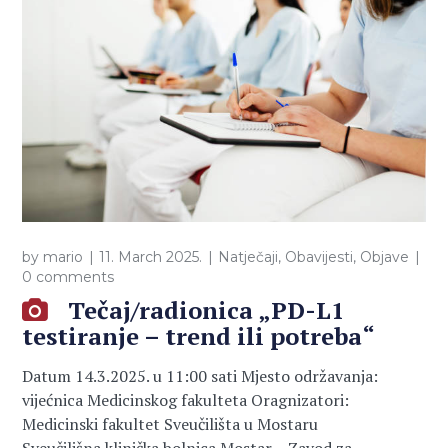
by
mario
11. March 2025.
Natječaji
,
Obavijesti
,
Objave
0 comments
Tečaj/radionica „PD-L1
testiranje – trend ili potreba“
Datum 14.3.2025. u 11:00 sati Mjesto održavanja:
vijećnica Medicinskog fakulteta Oragnizatori:
Medicinski fakultet Sveučilišta u Mostaru